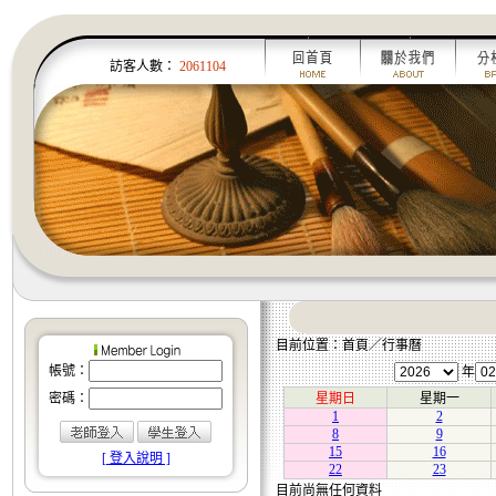
訪客人數：
2061104
目前位置：首頁／行事曆
帳號：
年
密碼：
星期日
星期一
1
2
8
9
15
16
[ 登入說明 ]
22
23
目前尚無任何資料